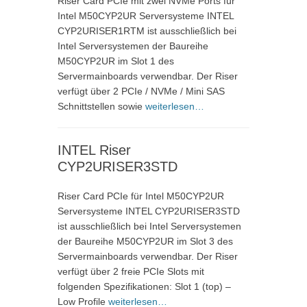
Riser Card PCIe mit zwei NVMe Ports für
Intel M50CYP2UR Serversysteme INTEL
CYP2URISER1RTM ist ausschließlich bei
Intel Serversystemen der Baureihe
M50CYP2UR im Slot 1 des
Servermainboards verwendbar. Der Riser
verfügt über 2 PCIe / NVMe / Mini SAS
Schnittstellen sowie
weiterlesen…
INTEL Riser
CYP2URISER3STD
Riser Card PCIe für Intel M50CYP2UR
Serversysteme INTEL CYP2URISER3STD
ist ausschließlich bei Intel Serversystemen
der Baureihe M50CYP2UR im Slot 3 des
Servermainboards verwendbar. Der Riser
verfügt über 2 freie PCIe Slots mit
folgenden Spezifikationen: Slot 1 (top) –
Low Profile
weiterlesen…