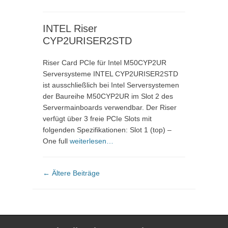
INTEL Riser
CYP2URISER2STD
Riser Card PCIe für Intel M50CYP2UR
Serversysteme INTEL CYP2URISER2STD
ist ausschließlich bei Intel Serversystemen
der Baureihe M50CYP2UR im Slot 2 des
Servermainboards verwendbar. Der Riser
verfügt über 3 freie PCIe Slots mit
folgenden Spezifikationen: Slot 1 (top) –
One full
weiterlesen…
Beitragsnavigation
←
Ältere Beiträge