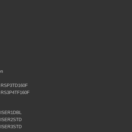
en
er RSP3TD160F
er RS3P4TF160F
RISER1DBL
RISER2STD
RISER3STD