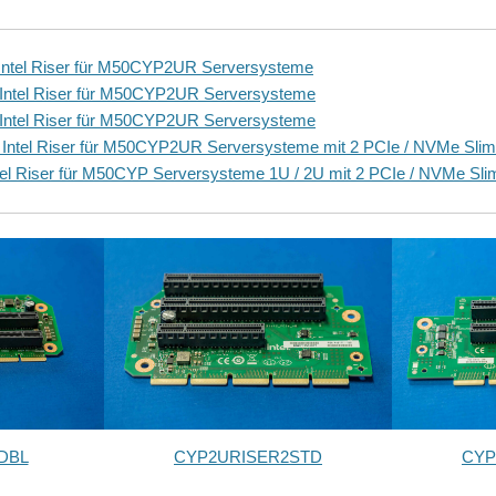
tel Riser für M50CYP2UR Serversysteme
tel Riser für M50CYP2UR Serversysteme
tel Riser für M50CYP2UR Serversysteme
tel Riser für M50CYP2UR Serversysteme mit 2 PCIe / NVMe Slim
 Riser für M50CYP Serversysteme 1U / 2U mit 2 PCIe / NVMe Sli
DBL
CYP2URISER2STD
CYP