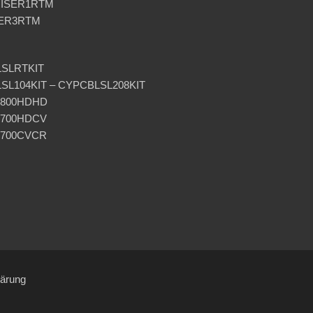
URISER1RTM
SER3RTM
LSLRTKIT
LSL104KIT – CYPCBLSL208KIT
BL800HDHD
L700HDCV
L700CVCR
lärung