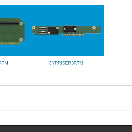
RTM
CYPRISER3RTM