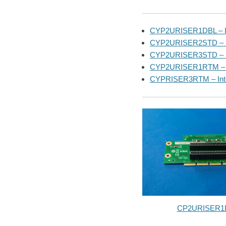
CYP2URISER1DBL – In
CYP2URISER2STD – In
CYP2URISER3STD – In
CYP2URISER1RTM – In
CYPRISER3RTM – Intel
CP2URISER1