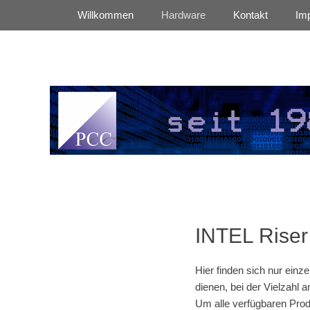
Primäres Menü
Zum
Willkommen
Hardware
Kontakt
Im
Inhalt
springen
Professional Computer & Communication
PCC international
INTEL Riser
Hier finden sich nur einz
dienen, bei der Vielzah
Um alle verfügbaren Prod