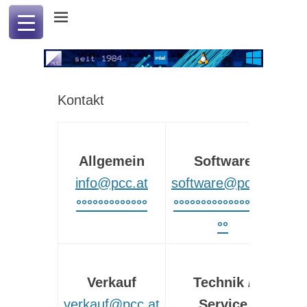
Professional Computer & Communication
PCC international
Kontakt
Allgemein
Software
info@pcc.at
software@pcc.at
°°°°°°°°°°°°°
°°°°°°°°°°°°°°°°°°
°°
Verkauf
Technik /
verkauf@pcc.at
Service