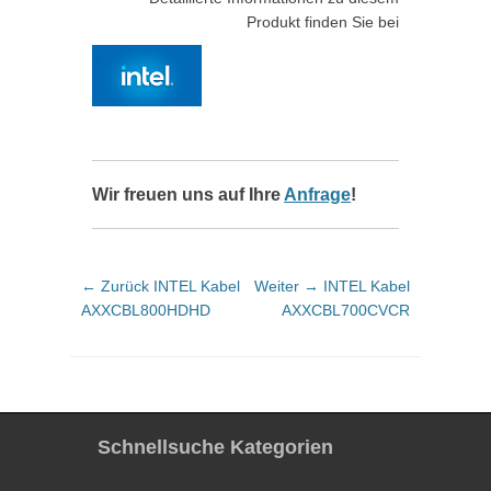
Produkt finden Sie bei
Wir freuen uns auf Ihre
Anfrage
!
Beitragsnavigation
Vorheriger
Nächster
← Zurück
INTEL Kabel
Weiter →
INTEL Kabel
Beitrag:
Beitrag:
AXXCBL800HDHD
AXXCBL700CVCR
Schnellsuche Kategorien