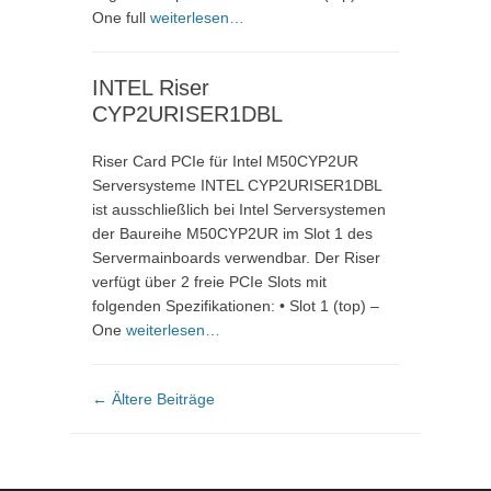
One full
weiterlesen…
INTEL Riser
CYP2URISER1DBL
Riser Card PCIe für Intel M50CYP2UR
Serversysteme INTEL CYP2URISER1DBL
ist ausschließlich bei Intel Serversystemen
der Baureihe M50CYP2UR im Slot 1 des
Servermainboards verwendbar. Der Riser
verfügt über 2 freie PCIe Slots mit
folgenden Spezifikationen: • Slot 1 (top) –
One
weiterlesen…
Beitragsnavigation
←
Ältere Beiträge