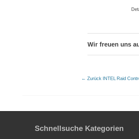
Det
Wir freuen uns a
Beitragsnaviga
Vorheriger
← Zurück
INTEL Raid Cont
Beitrag:
Schnellsuche Kategorien