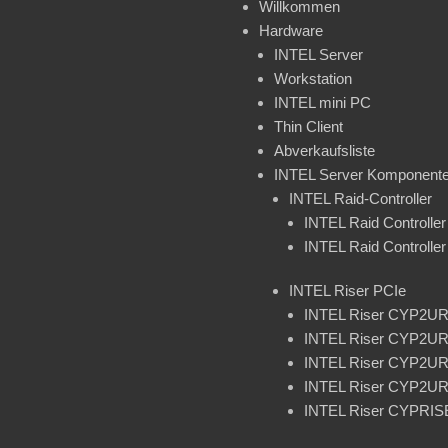
Willkommen
Hardware
INTEL Server
Workstation
INTEL mini PC
Thin Client
Abverkaufsliste
INTEL Server Komponent
INTEL Raid-Controller
INTEL Raid Controll
INTEL Raid Controll
INTEL Riser PCIe
INTEL Riser CYP2U
INTEL Riser CYP2U
INTEL Riser CYP2U
INTEL Riser CYP2
INTEL Riser CYPRI