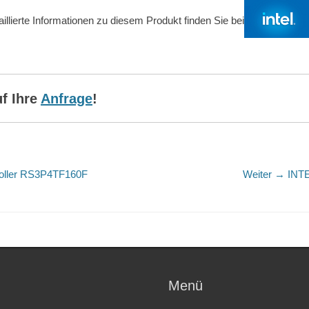
aillierte Informationen zu diesem Produkt finden Sie bei
uf Ihre
Anfrage
!
tion
Näch
roller RS3P4TF160F
Weiter →
INT
Beitr
Menü